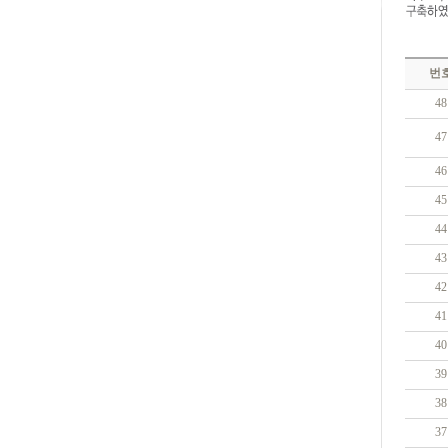
번
48
47
46
45
44
43
42
41
40
39
38
37