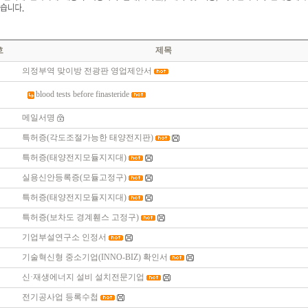
호
제목
의정부역 맞이방 전광판 영업제안서
blood tests before finasteride
메일서명
특허증(각도조절가능한 태양전지판)
특허증(태양전지모듈지지대)
실용신안등록증(모듈고정구)
특허증(태양전지모듈지지대)
특허증(보차도 경계휀스 고정구)
기업부설연구소 인정서
기술혁신형 중소기업(INNO-BIZ) 확인서
신·재생에너지 설비 설치전문기업
전기공사업 등록수첩