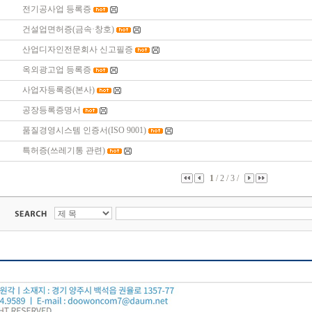
전기공사업 등록증
건설업면허증(금속·창호)
산업디자인전문회사 신고필증
옥외광고업 등록증
사업자등록증(본사)
공장등록증명서
품질경영시스템 인증서(ISO 9001)
특허증(쓰레기통 관련)
1
/
2
/
3
/