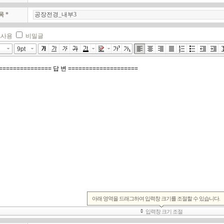
목 *
L사용
비밀글